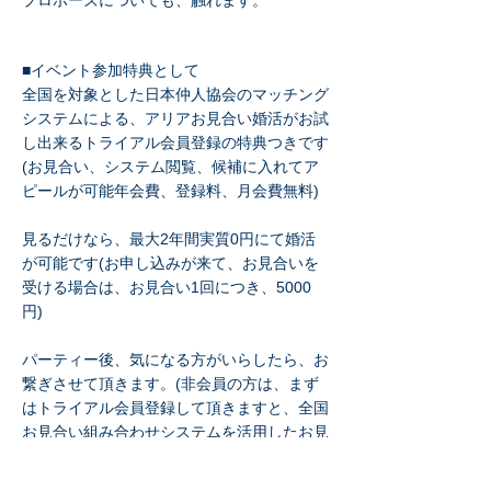
プロポーズについても、触れます。
■イベント参加特典として
全国を対象とした日本仲人協会のマッチング
システムによる、アリアお見合い婚活がお試
し出来るトライアル会員登録の特典つきです
(お見合い、システム閲覧、候補に入れてア
ピールが可能年会費、登録料、月会費無料)
見るだけなら、最大2年間実質0円にて婚活
が可能です(お申し込みが来て、お見合いを
受ける場合は、お見合い1回につき、5000
円)
パーティー後、気になる方がいらしたら、お
繋ぎさせて頂きます。(非会員の方は、まず
はトライアル会員登録して頂きますと、全国
お見合い組み合わせシステムを活用したお見
合いが可能になります。)お見合い後、交際
に発展しましたら、お見合い大成功→正会員