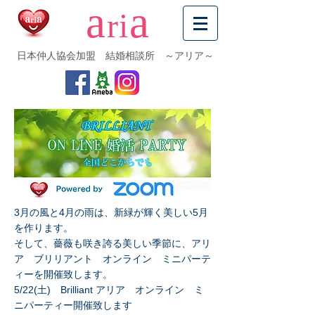
a
a
ri
日本仲人協会加盟 結婚相談所 ～アリア～
3月の風と4月の雨は、新緑が輝く美しい5月
を作ります。
そして、薔薇も咲き誇る美しい季節に、アリ
ア ブリリアント オンライン ミニパーテ
ィーを開催致します️。
5/22(土) Brilliant アリア オンライン ミ
ニパーティー開催致します