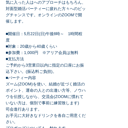
気に入った人はへのアプローチはもちろん、
対面型婚活パーティーに疲れた方々へのビッ
グチャンスです。オンラインのZOOMで開
催します。
​■開催日：5月22日(日)午後8時～ 1時間程
度
■対象：20歳から40歳くらい
​■参加費：1,000円 ※アリア会員は無料
​■支払方法
ご予約から3営業日以内に指定の口座にお振
込下さい。(振込料ご負担)。
■パーティー内容
ズーム(ZOOM)を使い、結婚が近づく婚活の
ポイント、運命の人との出逢い方等、ノウハ
ウを伝授しながら、交流会(ZOOMに慣れて
いない方は、個別で事前に練習致します)
司会進行あります。
お手元に大好きなドリンクを各自ご用意くだ
さい。