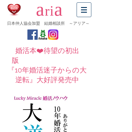
a
a
ri
日本仲人協会加盟 結婚相談所 ～アリア～
婚活本❤️待望の初出
版
『10年婚活迷子からの大
逆転』大好評発売中