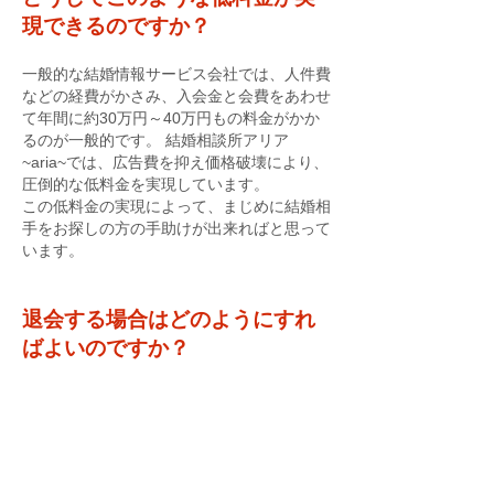
現できるのですか？
一般的な結婚情報サービス会社では、人件費
などの経費がかさみ、入会金と会費をあわせ
て年間に約30万円～40万円もの料金がかか
るのが一般的です。 結婚相談所アリア
~aria~では、広告費を抑え価格破壊により、
圧倒的な低料金を実現しています。
この低料金の実現によって、まじめに結婚相
手をお探しの方の手助けが出来ればと思って
います。
退会する場合はどのようにすれ
ばよいのですか？
退会する旨のメールを弊社に送信して下さ
い。メールを確認後、翌月より退会が可能と
なります。退会の際に料金はいただきませ
ん。（毎月27日の月会費の引き落としが中
止されます。）